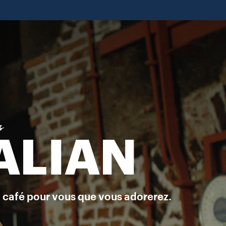
 puissiez apprécier tout le goût et l’arôme d’un riche espresso it
s
ALIAN
n café pour vous que vous adorerez.