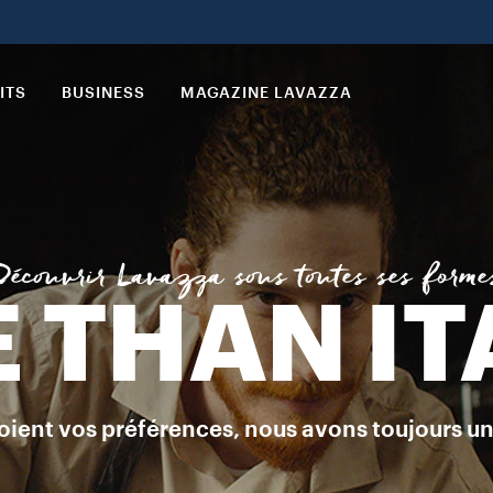
a sélection d’assemblages perfectionnés par Lavazza, pour que vous
ITS
BUSINESS
MAGAZINE LAVAZZA
Découvrir Lavazza sous toutes ses forme
 THAN IT
oient vos préférences, nous avons toujours u