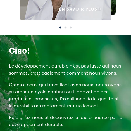
EN SAVOIR PLUS
EN SAVOIR PLUS
EN SAVOIR PLUS
EN SAVOIR PLUS
EN SAVOIR PLUS
EN SAVOIR PLUS
EN SAVOIR PLUS
EN SAVOIR PLUS
Ciao!
Le développement durable n’est pas juste qui nous
sommes, c’est également comment nous vivons.
Grâce à ceux qui travaillent avec nous, nous avons
su créer un cycle continu où l’innovation des
produits et processus, l’excellence de la qualité et
la durabilité se renforcent mutuellement.
Rejoignez-nous et découvrez la joie procurée par le
développement durable.