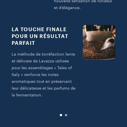
nouvelle sensation de rondeur
et d’élégance.
LA TOUCHE FINALE
POUR UN RÉSULTAT
PARFAIT
C
La méthode de torréfaction lente
f
et délicate de Lavazza utilisée
C
pour les assemblages « Tales of
e
Italy » renforce les notes
d
aromatiques tout en préservant
t
leur délicatesse et les parfums de
m
la fermentation.