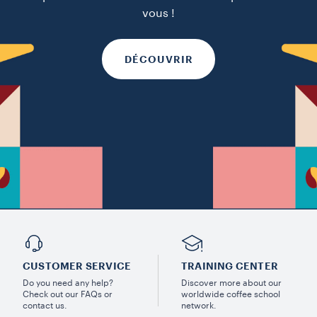
vous !
DÉCOUVRIR
CUSTOMER SERVICE
TRAINING CENTER
Do you need any help?
Discover more about our
Check out our FAQs or
worldwide coffee school
contact us.
network.