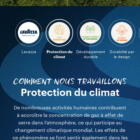
Lavazza
Protection du
Développement
Durabilité par
climat
durable
le design
COMMENT NOUS TRAVAILLONS
Développement
durable
Plus de 125 ans d’expérience sur le terrain ont
appris à Lavazza à concentrer ses initiatives sur
la source du café, là où elle sait qu’elle peut avoir