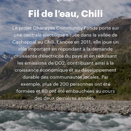
Chili
Fil de l’eau, Chili
Le projet Chacayes Community Funds porte sur
une centrale électrique située dans la vallée de
Cachapoal au Chili. Lancée en 2011, elle joue un
rôle important en répondant à la demande
croissante d’électricité du pays et en réduisant
les émissions de CO2, contribuant ainsi à la
croissance économique et au développement
durable des communautés locales. Par
exemple, plus de 200 personnes ont été
formées et 80 ont été embauchées au cours
des deux dernières années.