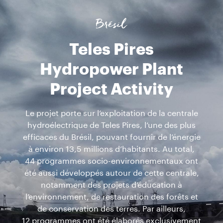
Brésil
Teles Pires
Hydropower Plant
Project Activity
Le projet porte sur l’exploitation de la centrale
hydroélectrique de Teles Pires, l’une des plus
efficaces du Brésil, pouvant fournir de l’énergie
à environ 13,5 millions d’habitants. Au total,
44 programmes socio-environnementaux ont
été aussi développés autour de cette centrale,
notamment des projets d’éducation à
l’environnement, de restauration des forêts et
de conservation des terres. Par ailleurs,
12 programmes ont été élaborés exclusivement