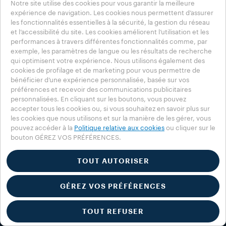
Notre site utilise des cookies pour vous garantir la meilleure
expérience de navigation. Les cookies nous permettent d’assurer
les fonctionnalités essentielles à la sécurité, la gestion du réseau
et l’accessibilité du site. Les cookies améliorent l’utilisation et les
performances à travers différentes fonctionnalités comme, par
exemple, les paramètres de langue ou les résultats de recherche
qui optimisent votre expérience. Nous utilisons également des
cookies de profilage et de marketing pour vous permettre de
bénéficier d’une expérience personnalisée, basée sur vos
préférences et recevoir des communications publicitaires
personnalisées. En cliquant sur les boutons, vous pouvez
accepter tous les cookies ou, si vous souhaitez en savoir plus sur
les cookies que nous utilisons et sur la manière de les gérer, vous
pouvez accéder à la
Politique relative aux cookies
ou cliquer sur le
bouton GÉREZ VOS PRÉFÉRENCES.
TOUT AUTORISER
GÉREZ VOS PRÉFÉRENCES
TOUT REFUSER