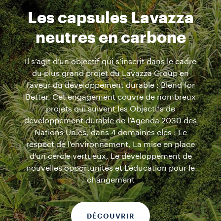
Les capsules Lavazza
neutres en carbone
Il s’agit d’un objectif qui s’inscrit dans le cadre
du plus grand projet du Lavazza Group en
faveur du développement durable : Blend for
Better. Cet engagement couvre de nombreux
projets qui suivent les Objectifs de
développement durable de l’Agenda 2030 des
Nations Unies, dans 4 domaines clés : Le
respect de l’environnement, La mise en place
d’un cercle vertueux, Le développement de
nouvelles opportunités et L’éducation pour le
changement
DÉCOUVRIR