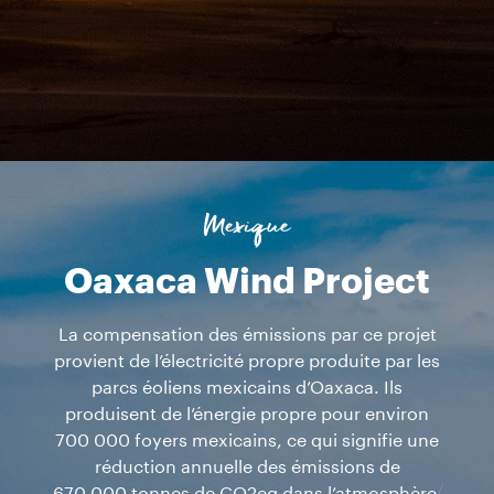
Mexique
Oaxaca Wind Project
La compensation des émissions par ce projet
provient de l’électricité propre produite par les
parcs éoliens mexicains d’Oaxaca. Ils
produisent de l’énergie propre pour environ
700 000 foyers mexicains, ce qui signifie une
réduction annuelle des émissions de